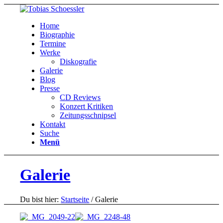
Home
Biographie
Termine
Werke
Diskografie
Galerie
Blog
Presse
CD Reviews
Konzert Kritiken
Zeitungsschnipsel
Kontakt
Suche
Menü
Galerie
Du bist hier:
Startseite
/
Galerie